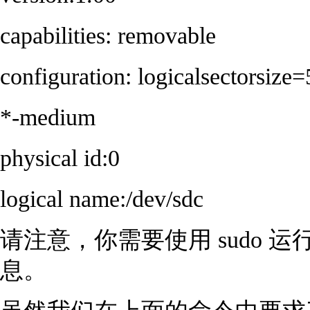
capabilities: removable
configuration: logicalsectorsize
*-medium
physical id:0
logical name:/dev/sdc
请注意，你需要使用 sudo 运
息。