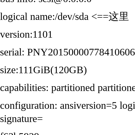
logical name:/dev/sda <==这里
version:1101
serial: PNY20150000778410606
size:111GiB(120GB)
capabilities: partitioned partitio
configuration: ansiversion=5 log
signature=